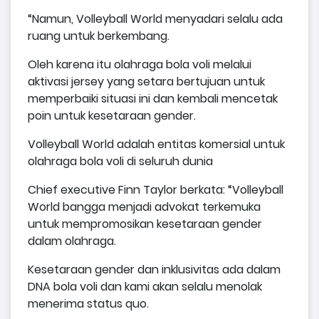
“Namun, Volleyball World menyadari selalu ada
ruang untuk berkembang.
Oleh karena itu olahraga bola voli melalui
aktivasi jersey yang setara bertujuan untuk
memperbaiki situasi ini dan kembali mencetak
poin untuk kesetaraan gender.
Volleyball World adalah entitas komersial untuk
olahraga bola voli di seluruh dunia
Chief executive Finn Taylor berkata: “Volleyball
World bangga menjadi advokat terkemuka
untuk mempromosikan kesetaraan gender
dalam olahraga.
Kesetaraan gender dan inklusivitas ada dalam
DNA bola voli dan kami akan selalu menolak
menerima status quo.