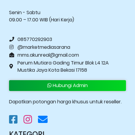
Senin - Sabtu
09.00 – 17.00 WIB (Hari Kerja)
085770292903
@marketmediasarana
mms.akunreal@gmail.com
Perum Mutiara Gading Timur Blok L4 12A
Mustika Jaya Kota Bekasi 17158
Hubungi Admin
Dapatkan potongan harga khusus untuk reseller.
KATEGORI