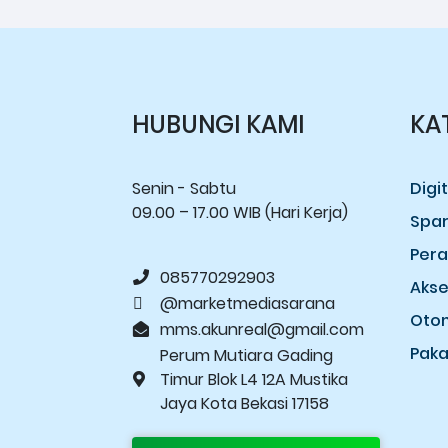
HUBUNGI KAMI
KA
Senin - Sabtu
Digit
09.00 – 17.00 WIB (Hari Kerja)
Spar
Per
085770292903
Akse
@marketmediasarana
Otom
mms.akunreal@gmail.com
Paka
Perum Mutiara Gading
Timur Blok L4 12A Mustika
Jaya Kota Bekasi 17158